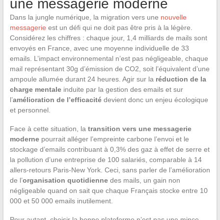
une messagerie moderne
Dans la jungle numérique, la migration vers une
nouvelle
messagerie
est un défi qui ne doit pas être pris à la légère.
Considérez les chiffres : chaque jour, 1,4 milliards de mails sont
envoyés en France, avec une moyenne individuelle de 33
emails. L’impact environnemental n’est pas négligeable, chaque
mail représentant 30g d’émission de CO2, soit l’équivalent d’une
ampoule allumée durant 24 heures. Agir sur la
réduction de la
charge mentale
induite par la gestion des emails et sur
l’
amélioration de l’efficacité
devient donc un enjeu écologique
et personnel.
Face à cette situation, la
transition vers une messagerie
moderne
pourrait alléger l’empreinte carbone l’envoi et le
stockage d’emails contribuant à 0,3% des gaz à effet de serre et
la pollution d’une entreprise de 100 salariés, comparable à 14
allers-retours Paris-New York. Ceci, sans parler de l’amélioration
de l’
organisation quotidienne
des mails, un gain non
négligeable quand on sait que chaque Français stocke entre 10
000 et 50 000 emails inutilement.
Pour autant, choisir la bonne plateforme n’est pas une mince