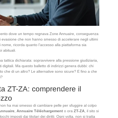
rimento dove un tempo regnava Zone Annuaire, conseguenza
e di evasione che non hanno smesso di accelerare negli ultimi
 nome, ricorda quanto l’accesso alla piattaforma sia
i abituali.
attica dichiarata: sopravvivere alla pressione giudiziaria,
 digitali. Ma questo balletto di indirizzi genera dubbi: chi
tosto che di un altro? Le alternative sono sicure? E fino a che
i?
ta ZT-ZA: comprendere il
izzo
non ha mai smesso di cambiare pelle per sfuggire al colpo
Annuaire
,
Annuaire Téléchargement
o ora
ZT-ZA
, il sito si
cchi imposti dai titolari dei diritti. Ogni volta, non si tratta