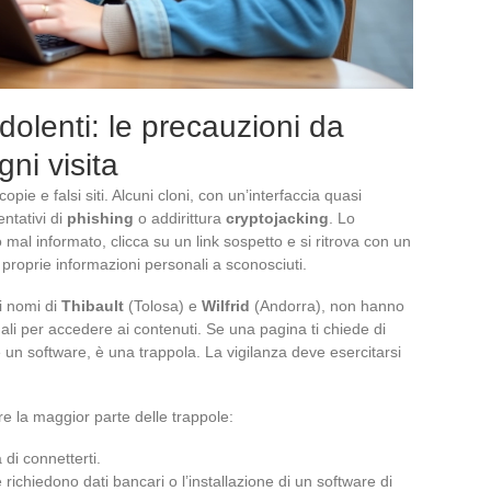
udolenti: le precauzioni da
ni visita
copie e falsi siti. Alcuni cloni, con un’interfaccia quasi
tentativi di
phishing
o addirittura
cryptojacking
. Lo
o mal informato, clicca su un link sospetto e si ritrova con un
proprie informazioni personali a sconosciuti.
 i nomi di
Thibault
(Tolosa) e
Wilfrid
(Andorra), non hanno
li per accedere ai contenuti. Se una pagina ti chiede di
lare un software, è una trappola. La vigilanza deve esercitarsi
are la maggior parte delle trappole:
di connetterti.
richiedono dati bancari o l’installazione di un software di