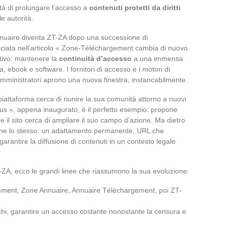
ntà di prolungare l’accesso a
contenuti protetti da diritti
le autorità.
 annuaire diventa ZT-ZA dopo una successione di
ciata nell’articolo « Zone-Téléchargement cambia di nuovo
ttivo: mantenere la
continuità d’accesso
a una immensa
ca, ebook e software. I fornitori di accesso e i motori di
amministratori aprono una nuova finestra, instancabilmente.
iattaforma cerca di riunire la sua comunità attorno a nuovi
ous », appena inaugurato, è il perfetto esempio: propone
he il sito cerca di ampliare il suo campo d’azione. Ma dietro
imane lo stesso: un adattamento permanente, URL che
arantire la diffusione di contenuti in un contesto legale
-ZA, ecco le grandi linee che riassumono la sua evoluzione:
ment, Zone Annuaire, Annuaire Téléchargement, poi ZT-
cchi, garantire un accesso costante nonostante la censura e