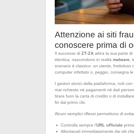
Attenzione ai siti fra
conoscere prima di og
Il successo di
ZT-ZA
attira la sua parte di 
identica, nascondono in realtà
malware
, 
scenario è classico: un utente, frettoloso 
computer infettato o, peggio, consegna le 
I gestori storici della piattaforma, noti con
mai richiesto né pagamenti né dati persona
tirare fuori la carta di credito o di instal
fin dal primo clic.
Alcuni semplici riflessi permettono di evit
Controlla sempre l’
URL ufficiale
prima 
Allontanati immediatamente dai siti che 