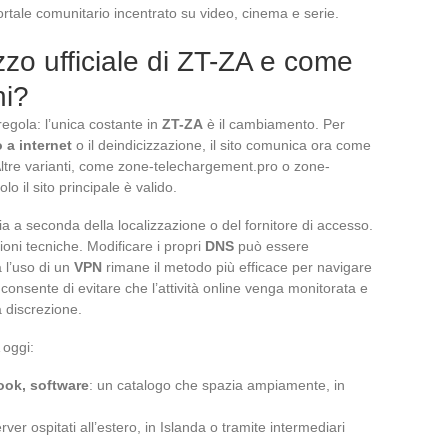
portale comunitario incentrato su video, cinema e serie.
izzo ufficiale di ZT-ZA e come
hi?
egola: l’unica costante in
ZT-ZA
è il cambiamento. Per
o a internet
o il deindicizzazione, il sito comunica ora come
. Altre varianti, come zone-telechargement.pro o zone-
o il sito principale è valido.
a a seconda della localizzazione o del fornitore di accesso.
zioni tecniche. Modificare i propri
DNS
può essere
a l’uso di un
VPN
rimane il metodo più efficace per navigare
consente di evitare che l’attività online venga monitorata e
a discrezione.
oggi:
book, software
: un catalogo che spazia ampiamente, in
er ospitati all’estero, in Islanda o tramite intermediari