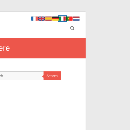
ere
Search