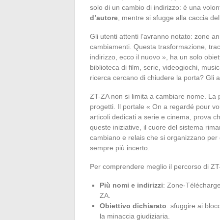
solo di un cambio di indirizzo: è una volo
d’autore
, mentre si sfugge alla caccia del
Gli utenti attenti l’avranno notato: zone
cambiamenti. Questa trasformazione, trac
indirizzo, ecco il nuovo », ha un solo obie
biblioteca di film, serie, videogiochi, musi
ricerca cercano di chiudere la porta? Gli 
ZT-ZA non si limita a cambiare nome. La p
progetti. Il portale « On a regardé pour v
articoli dedicati a serie e cinema, prova c
queste iniziative, il cuore del sistema r
cambiano e relais che si organizzano per g
sempre più incerto.
Per comprendere meglio il percorso di ZT
Più nomi e indirizzi
: Zone-Télécharge
ZA.
Obiettivo dichiarato
: sfuggire ai blo
la minaccia giudiziaria.