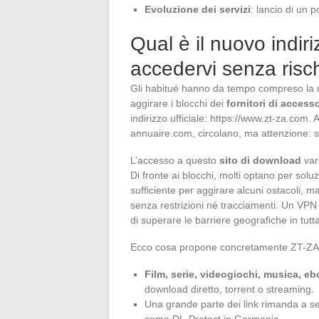
Evoluzione dei servizi
: lancio di un 
Qual è il nuovo indir
accedervi senza risc
Gli habitué hanno da tempo compreso la r
aggirare i blocchi dei
fornitori di access
indirizzo ufficiale: https://www.zt-za.com
annuaire.com, circolano, ma attenzione: sol
L’accesso a questo
sito di download
vari
Di fronte ai blocchi, molti optano per solu
sufficiente per aggirare alcuni ostacoli, m
senza restrizioni né tracciamenti. Un VPN 
di superare le barriere geografiche in tutt
Ecco cosa propone concretamente ZT-ZA 
Film, serie, videogiochi, musica, e
download diretto, torrent o streaming.
Una grande parte dei link rimanda a serv
come DL-Protect in Germania.