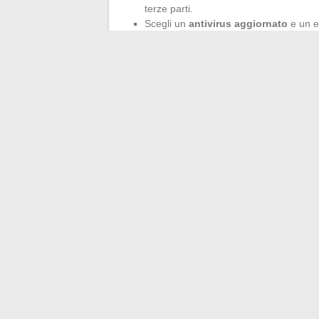
terze parti.
Scegli un
antivirus aggiornato
e un ef
Il campo del
download diretto
è un terre
reindirizzamento improvviso, un’avalanga d
significa saper riconoscere i falsi forum, g
significa evitare molti guai.
ZT-ZA prosegue il suo cammino, tra adattam
indirizzo e la trappola diventa sempre più 
scena in movimento, la prossima mutazio
←
Tutto quello che c’è da sapere sull’or
Consigli pratici pe