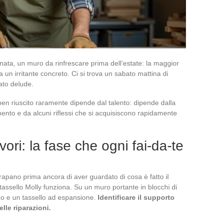
nata, un muro da rinfrescare prima dell’estate: la maggior
da un irritante concreto. Ci si trova un sabato mattina di
tato delude.
 ben riuscito raramente dipende dal talento: dipende dalla
mento e da alcuni riflessi che si acquisiscono rapidamente
ori: la fase che ogni fai-da-te
 trapano prima ancora di aver guardato di cosa è fatto il
assello Molly funziona. Su un muro portante in blocchi di
o e un tassello ad espansione.
Identificare il supporto
lle riparazioni.