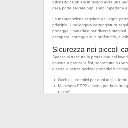
rubinetto cambiata in tempo evita una perd
della porta serrata ogni anno impedisce al
La manutenzione regolare del legno (terra
principio. Una leggera carteggiatura segui
protegge il materiale per diverse stagioni. 
decapare, carteggiare in profondità, a volte
Sicurezza nei piccoli ca
Spesso si trascura la protezione nei lavo
espone a particelle fini, soprattutto su v
piastrelle senza occhiali protettivi è risc
Occhiali protettivi per ogni taglio, fora
Maschera FFP2 almeno per la carteggiat
resine).
Guanti adatti al materiale: pelle per il le
Scarpe chiuse con suola rigida, anche 
Questi dispositivi di sicurezza rappresent
passaggio al pronto soccorso.