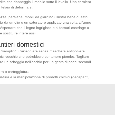
ita che danneggia il mobile sotto il lavello. Una cerniera
 telaio di deformarsi.
zza, persiane, mobili da giardino) illustra bene questo
ta da un olio o un saturatore applicato una volta all’anno
Aspettare che il legno ingrigisca e si fessuri costringe a
 sostituire intere assi.
ntieri domestici
ri “semplici”. Carteggiare senza maschera antipolvere
ernici vecchie che potrebbero contenere piombo. Tagliare
hiare un scheggia nell’occhio per un gesto di pochi secondi.
tura o carteggiatura.
ura e la manipolazione di prodotti chimici (decapanti,
gno grezzo, nitrile per i solventi, anti-taglio per il metallo.
per un piccolo cantiere interno.
ano un investimento modesto rispetto al costo di un