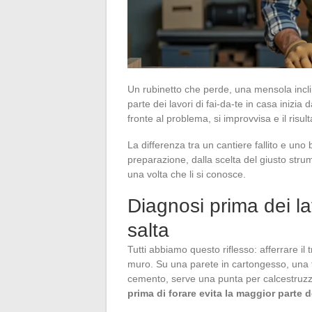
Un rubinetto che perde, una mensola incli
parte dei lavori di fai-da-te in casa inizia 
fronte al problema, si improvvisa e il risul
La differenza tra un cantiere fallito e uno
preparazione, dalla scelta del giusto stru
una volta che li si conosce.
Diagnosi prima dei lav
salta
Tutti abbiamo questo riflesso: afferrare il
muro. Su una parete in cartongesso, una t
cemento, serve una punta per calcestruzz
prima di forare evita la maggior parte de