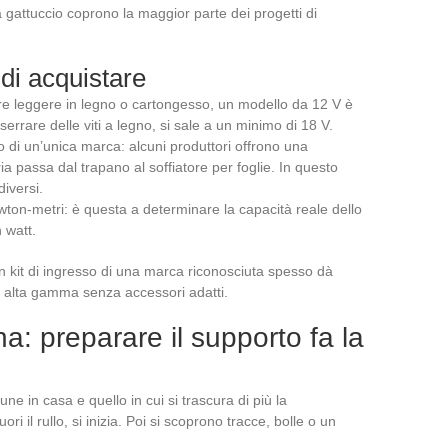
 gattuccio coprono la maggior parte dei progetti di
di acquistare
ture leggere in legno o cartongesso, un modello da 12 V è
 serrare delle viti a legno, si sale a un minimo di 18 V.
rno di un’unica marca: alcuni produttori offrono una
ia passa dal trapano al soffiatore per foglie. In questo
diversi.
wton-metri: è questa a determinare la capacità reale dello
 watt.
 kit di ingresso di una marca riconosciuta spesso dà
 di alta gamma senza accessori adatti.
rna: preparare il supporto fa la
une in casa e quello in cui si trascura di più la
uori il rullo, si inizia. Poi si scoprono tracce, bolle o un