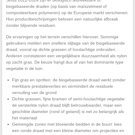
Sinds 2022-2024 zijn er biologisch afbreekbare of
biogebaseerde draden (op basis van maïszetmeel of
composteerbare polymeren) op de Europese markt verschenen.
Hun productbeschrijvingen beloven een natuurlijke afbraak
zonder blijvende residuen.
De ervaringen op het terrein verschillen hierover. Sommige
gebruikers melden een snellere slijtage van de biogebaseerde
draad, vooral op dichte grassen of houtachtige onkruiden.
Anderen constateren een vergelijkbare duurzaamheid als nylon
op zacht gras. De keuze hangt dus af van het dominante type
vegetatie in de tuin:
Fijn gras en opritten: de biogebaseerde draad werkt zonder
merkbare prestatieverlies en vermindert de residuele
vervuiling van de grond
Dichte grassen, fijne bramen of semi-houtachtige vegetatie:
de versterkte nylon draad blijft betrouwbaarder, maar een
geschikte diameter (rond of getand) is net zo belangrijk als
het materiaal
Gemengde zones met bloeiende bedden in de buurt: kies
een ronde draad met een kleine diameter om projecties en