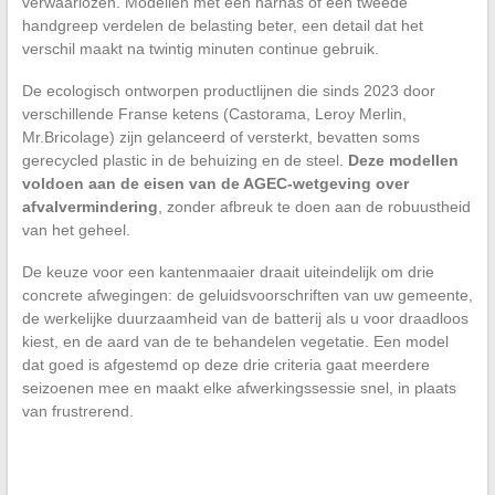
verwaarlozen. Modellen met een harnas of een tweede
handgreep verdelen de belasting beter, een detail dat het
verschil maakt na twintig minuten continue gebruik.
De ecologisch ontworpen productlijnen die sinds 2023 door
verschillende Franse ketens (Castorama, Leroy Merlin,
Mr.Bricolage) zijn gelanceerd of versterkt, bevatten soms
gerecycled plastic in de behuizing en de steel.
Deze modellen
voldoen aan de eisen van de AGEC-wetgeving over
afvalvermindering
, zonder afbreuk te doen aan de robuustheid
van het geheel.
De keuze voor een kantenmaaier draait uiteindelijk om drie
concrete afwegingen: de geluidsvoorschriften van uw gemeente,
de werkelijke duurzaamheid van de batterij als u voor draadloos
kiest, en de aard van de te behandelen vegetatie. Een model
dat goed is afgestemd op deze drie criteria gaat meerdere
seizoenen mee en maakt elke afwerkingssessie snel, in plaats
van frustrerend.