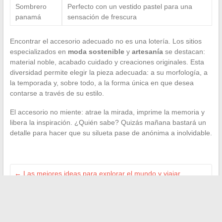
Sombrero
Perfecto con un vestido pastel para una
panamá
sensación de frescura
Encontrar el accesorio adecuado no es una lotería. Los sitios
especializados en
moda sostenible
y
artesanía
se destacan:
material noble, acabado cuidado y creaciones originales. Esta
diversidad permite elegir la pieza adecuada: a su morfología, a
la temporada y, sobre todo, a la forma única en que desea
contarse a través de su estilo.
El accesorio no miente: atrae la mirada, imprime la memoria y
libera la inspiración. ¿Quién sabe? Quizás mañana bastará un
detalle para hacer que su silueta pase de anónima a inolvidable.
←
Las mejores ideas para explorar el mundo y viajar
descubriendo
Descubrir la Comunidad de Comunas del Véron: servicios,
vida local y noticias
→