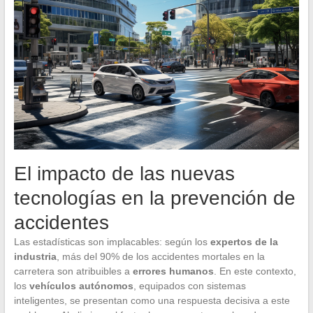
El impacto de las nuevas
tecnologías en la prevención de
accidentes
Las estadísticas son implacables: según los
expertos de la
industria
, más del 90% de los accidentes mortales en la
carretera son atribuibles a
errores humanos
. En este contexto,
los
vehículos autónomos
, equipados con sistemas
inteligentes, se presentan como una respuesta decisiva a este