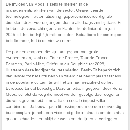
De invloed van Moos is zelfs te merken in de
managementpraktijken van de sector. Geavanceerde
technologieën, automatisering, gepersonaliseerde digitale
diensten: deze vooruitgangen, die nu alledaags zijn bij Basic-Fit,
hebben de verwachtingen van klanten herdefinieerd. In juni
2025 telt het bedrijf 4,5 miljoen leden. Betaalbare fitness is geen
belofte meer, het is de nieuwe norm.
De partnerschappen die zijn aangegaan met grote
evenementen, zoals de Tour de France, Tour de France
Femmes, Parijs-Nice, Critérium du Dauphiné tot 2028,
illustreren deze ingrijpende verandering. Basic-Fit beperkt zich
niet langer tot het uitrusten van zalen: het bedrijf plaatst fitness
in de populaire cultuur, terwijl het zijn aanwezigheid op het
Europese toneel bevestigt. Deze ambitie, ingegeven door René
Moos, schetst de weg die moet worden gevolgd door degenen
die winstgevendheid, innovatie en sociale impact willen
combineren. Je bouwt geen fitnessimperium op een eenvoudig
businessplan: je hebt een visie nodig die in staat is om de status
quo te schudden, en altijd de wens om de lijnen te verleggen.