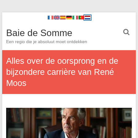
Baie de Somme
Een regio die je absoluut moet ontdekken
Alles over de oorsprong en de
bijzondere carrière van René
Moos