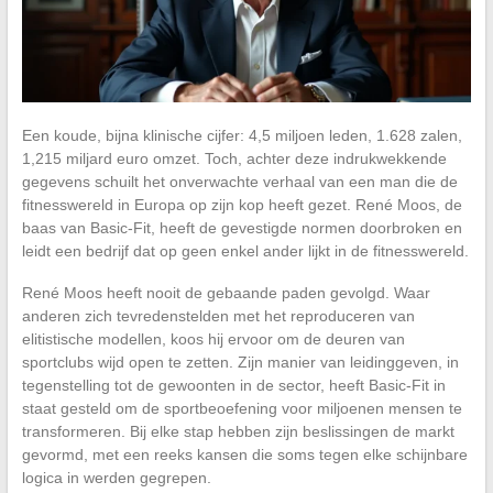
Een koude, bijna klinische cijfer: 4,5 miljoen leden, 1.628 zalen,
1,215 miljard euro omzet. Toch, achter deze indrukwekkende
gegevens schuilt het onverwachte verhaal van een man die de
fitnesswereld in Europa op zijn kop heeft gezet. René Moos, de
baas van Basic-Fit, heeft de gevestigde normen doorbroken en
leidt een bedrijf dat op geen enkel ander lijkt in de fitnesswereld.
René Moos heeft nooit de gebaande paden gevolgd. Waar
anderen zich tevredenstelden met het reproduceren van
elitistische modellen, koos hij ervoor om de deuren van
sportclubs wijd open te zetten. Zijn manier van leidinggeven, in
tegenstelling tot de gewoonten in de sector, heeft Basic-Fit in
staat gesteld om de sportbeoefening voor miljoenen mensen te
transformeren. Bij elke stap hebben zijn beslissingen de markt
gevormd, met een reeks kansen die soms tegen elke schijnbare
logica in werden gegrepen.