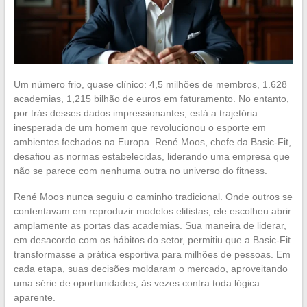
Um número frio, quase clínico: 4,5 milhões de membros, 1.628
academias, 1,215 bilhão de euros em faturamento. No entanto,
por trás desses dados impressionantes, está a trajetória
inesperada de um homem que revolucionou o esporte em
ambientes fechados na Europa. René Moos, chefe da Basic-Fit,
desafiou as normas estabelecidas, liderando uma empresa que
não se parece com nenhuma outra no universo do fitness.
René Moos nunca seguiu o caminho tradicional. Onde outros se
contentavam em reproduzir modelos elitistas, ele escolheu abrir
amplamente as portas das academias. Sua maneira de liderar,
em desacordo com os hábitos do setor, permitiu que a Basic-Fit
transformasse a prática esportiva para milhões de pessoas. Em
cada etapa, suas decisões moldaram o mercado, aproveitando
uma série de oportunidades, às vezes contra toda lógica
aparente.