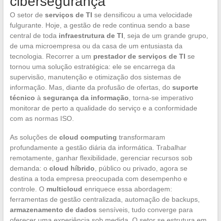
cibersegurança
O setor de
serviços de TI
se densificou a uma velocidade
fulgurante. Hoje, a gestão de rede continua sendo a base
central de toda
infraestrutura de TI
, seja de um grande grupo,
de uma microempresa ou da casa de um entusiasta da
tecnologia. Recorrer a um
prestador de serviços de TI
se
tornou uma solução estratégica: ele se encarrega da
supervisão, manutenção e otimização dos sistemas de
informação. Mas, diante da profusão de ofertas, do
suporte
técnico
à
segurança da informação
, torna-se imperativo
monitorar de perto a qualidade do serviço e a conformidade
com as normas ISO.
As soluções de
cloud computing
transformaram
profundamente a gestão diária da informática. Trabalhar
remotamente, ganhar flexibilidade, gerenciar recursos sob
demanda: o
cloud híbrido
, público ou privado, agora se
destina a toda empresa preocupada com desempenho e
controle. O
multicloud
enriquece essa abordagem:
ferramentas de gestão centralizada, automação de backups,
armazenamento de dados
sensíveis, tudo converge para
oferecer uma experiência sob medida. O setor se estrutura em