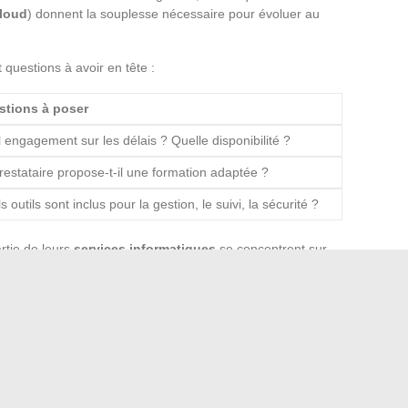
cloud
) donnent la souplesse nécessaire pour évoluer au
t questions à avoir en tête :
stions à poser
 engagement sur les délais ? Quelle disponibilité ?
restataire propose-t-il une formation adaptée ?
s outils sont inclus pour la gestion, le suivi, la sécurité ?
rtie de leurs
services informatiques
se concentrent sur
misent sur la simplicité et la rapidité. Dans tous les cas, le
t la différence : adaptabilité, transparence des
t une relation durable avec un
prestataire services
sir la bonne solution informatique, c’est garantir à chaque
 numérique. Voilà comment l’informatique cesse d’être une
r de progrès.