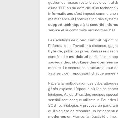
gestion du réseau reste le socle central d
d’une TPE ou du domicile d’un technophile
informatiques
s’est imposé comme une sol
maintenance et l’optimisation des systèmes
support technique
à la
sécurité inform
service et la conformité aux normes ISO.
Les solutions de
cloud computing
ont pr
l’informatique. Travailler à distance, gagn
hybride
, public ou privé, s’adresse déso
contrôle. Le
multicloud
enrichit cette app
sauvegardes,
stockage des données
se
mesure. Le secteur se structure autour de
as a service), repoussant chaque année les 
Face à la multiplication des cyberattaque
gérés
explose. L’époque où l’on se content
lointaine. Aujourd’hui, des équipes spécial
sensibilisent chaque utilisateur. Pour des
SOS Technologies » propose un panorama c
qu’il s’agisse de résoudre un incident ou
modernes
en France, la réactivité prime.