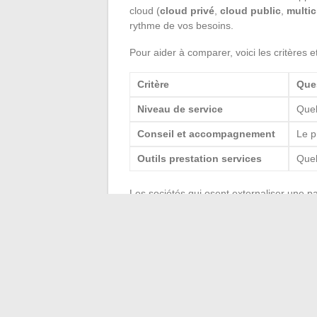
cloud (
cloud privé
,
cloud public
,
multi
rythme de vos besoins.
Pour aider à comparer, voici les critères e
Critère
Que
Niveau de service
Quel
Conseil et accompagnement
Le p
Outils prestation services
Quel
Les sociétés qui osent externaliser une pa
leur valeur ajoutée. Les particuliers, eux, 
recours à une
prestation sur mesure
fai
engagements, réactivité, c’est là que naî
informatiques
en France.
À l’heure où la technologie accélère, choi
instant la maîtrise de son environnement
contrainte pour devenir un véritable levie