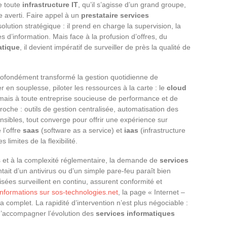
e toute
infrastructure IT
, qu’il s’agisse d’un grand groupe,
 averti. Faire appel à un
prestataire services
ution stratégique : il prend en charge la supervision, la
 d’information. Mais face à la profusion d’offres, du
atique
, il devient impératif de surveiller de près la qualité de
ofondément transformé la gestion quotidienne de
er en souplesse, piloter les ressources à la carte : le
cloud
rmais à toute entreprise soucieuse de performance et de
roche : outils de gestion centralisée, automatisation des
nsibles, tout converge pour offrir une expérience sur
 l’offre
saas
(software as a service) et
iaas
(infrastructure
limites de la flexibilité.
s et à la complexité réglementaire, la demande de
services
ait d’un antivirus ou d’un simple pare-feu paraît bien
isées surveillent en continu, assurent conformité et
informations sur sos-technologies.net
, la page « Internet –
omplet. La rapidité d’intervention n’est plus négociable :
 d’accompagner l’évolution des
services informatiques