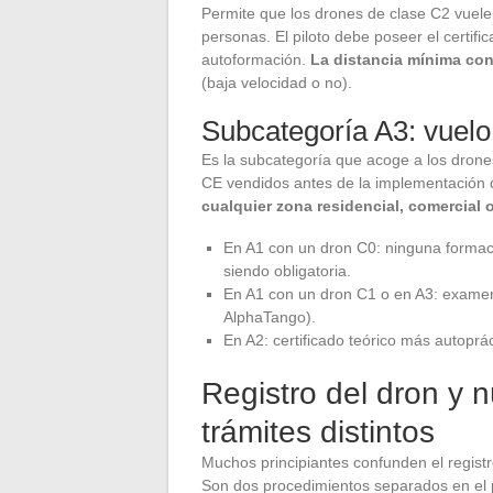
Permite que los drones de clase C2 vuele
personas. El piloto debe poseer el certif
autoformación.
La distancia mínima co
(baja velocidad o no).
Subcategoría A3: vuelo
Es la subcategoría que acoge a los drone
CE vendidos antes de la implementación 
cualquier zona residencial, comercial o
En A1 con un dron C0: ninguna formació
siendo obligatoria.
En A1 con un dron C1 o en A3: examen 
AlphaTango).
En A2: certificado teórico más autop
Registro del dron y
trámites distintos
Muchos principiantes confunden el registr
Son dos procedimientos separados en el 