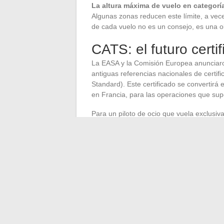
La altura máxima de vuelo en categoría
Algunas zonas reducen este límite, a vec
de cada vuelo no es un consejo, es una ob
CATS: el futuro cert
La EASA y la Comisión Europea anunciaro
antiguas referencias nacionales de certi
Standard). Este certificado se convertirá 
en Francia, para las operaciones que supe
Para un piloto de ocio que vuela exclusi
corto plazo.
El certificado en línea gra
subcategorías A1 y A3.
Sin embargo, si 
categoría específica, seguir la evolución
redundantes.
El marco regulatorio de los drones evolu
Remote ID generalizado y la transición ha
elegir un dispositivo compatible con las
sus capacidades de identificación a distan