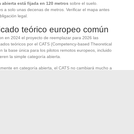
 abierta está fijada en 120 metros
sobre el suelo.
es a solo unas decenas de metros. Verificar el mapa antes
ligación legal.
ificado teórico europeo común
n en 2024 el proyecto de reemplazar para 2026 las
ficados teóricos por el CATS (Competency-based Theoretical
en la base única para los pilotos remotos europeos, incluido
ren la simple categoría abierta.
vamente en categoría abierta, el CATS no cambiará mucho a
tuito de la DGAC seguirá siendo válido para las
está considerando misiones profesionales o vuelos en
 del CATS le evitará tener que volver a hacer exámenes
ciona rápidamente, con dos plazos importantes en 2026: el
cia el CATS. Pilotar de manera legal hoy también significa
 normas del mañana, verificando su marcado de clase CE y
cia.