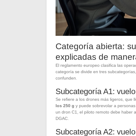
Categoría abierta: s
explicadas de manera
El reglamento europeo clasifica las operac
categoría se divide en tres subcategorías,
confunden.
Subcategoría A1: vuelo
Se refiere a los drones más ligeros, que
los 250 g
y puede sobrevolar a personas n
un dron C1, el piloto remoto debe haber a
DGAC.
Subcategoría A2: vuelo 